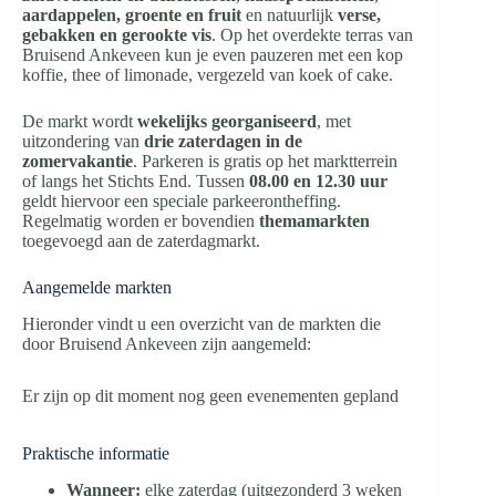
aardappelen, groente en fruit
en natuurlijk
verse,
gebakken en gerookte vis
. Op het overdekte terras van
Bruisend Ankeveen kun je even pauzeren met een kop
koffie, thee of limonade, vergezeld van koek of cake.
De markt wordt
wekelijks georganiseerd
, met
uitzondering van
drie zaterdagen in de
zomervakantie
. Parkeren is gratis op het marktterrein
of langs het Stichts End. Tussen
08.00 en 12.30 uur
geldt hiervoor een speciale parkeerontheffing.
Regelmatig worden er bovendien
themamarkten
toegevoegd aan de zaterdagmarkt.
Aangemelde markten
Hieronder vindt u een overzicht van de markten die
door Bruisend Ankeveen zijn aangemeld:
Er zijn op dit moment nog geen evenementen gepland
Praktische informatie
Wanneer:
elke zaterdag (uitgezonderd 3 weken