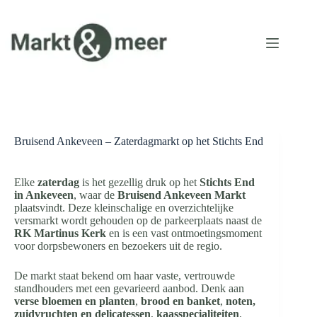
Ga
naar
de
inhoud
Bruisend Ankeveen – Zaterdagmarkt op het Stichts End
Elke
zaterdag
is het gezellig druk op het
Stichts End
in Ankeveen
, waar de
Bruisend Ankeveen Markt
plaatsvindt. Deze kleinschalige en overzichtelijke
versmarkt wordt gehouden op de parkeerplaats naast de
RK Martinus Kerk
en is een vast ontmoetingsmoment
voor dorpsbewoners en bezoekers uit de regio.
De markt staat bekend om haar vaste, vertrouwde
standhouders met een gevarieerd aanbod. Denk aan
verse bloemen en planten
,
brood en banket
,
noten,
zuidvruchten en delicatessen
,
kaasspecialiteiten
,