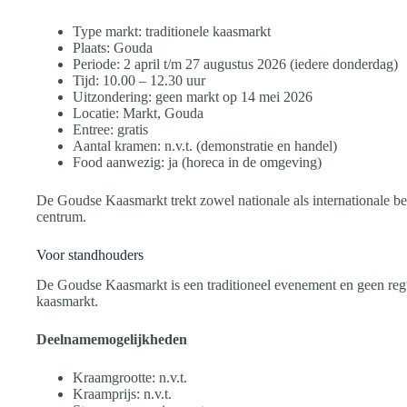
Type markt: traditionele kaasmarkt
Plaats: Gouda
Periode: 2 april t/m 27 augustus 2026 (iedere donderdag)
Tijd: 10.00 – 12.30 uur
Uitzondering: geen markt op 14 mei 2026
Locatie: Markt, Gouda
Entree: gratis
Aantal kramen: n.v.t. (demonstratie en handel)
Food aanwezig: ja (horeca in de omgeving)
De Goudse Kaasmarkt trekt zowel nationale als internationale 
centrum.
Voor standhouders
De Goudse Kaasmarkt is een traditioneel evenement en geen regu
kaasmarkt.
Deelnamemogelijkheden
Kraamgrootte: n.v.t.
Kraamprijs: n.v.t.