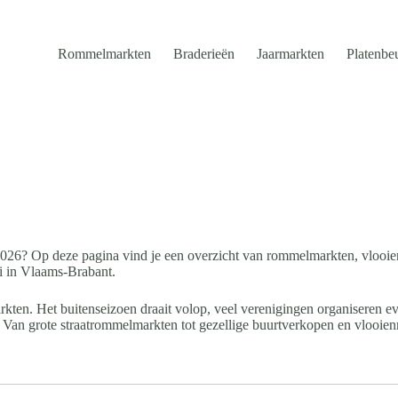
Rommelmarkten
Braderieën
Jaarmarkten
Platenbe
2026? Op deze pagina vind je een overzicht van rommelmarkten, vlooi
i in Vlaams-Brabant.
rkten. Het buitenseizoen draait volop, veel verenigingen organiseren 
an grote straatrommelmarkten tot gezellige buurtverkopen en vlooienmar