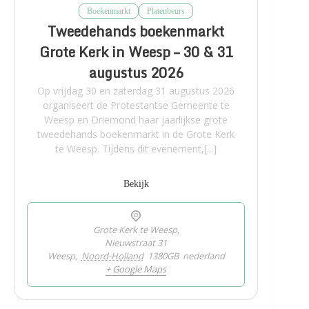
Boekenmarkt
Platenbeurs
Tweedehands boekenmarkt
Grote Kerk in Weesp – 30 & 31
augustus 2026
Op vrijdag 30 en zaterdag 31 augustus 2026
organiseert de Protestantse Gemeente te
Weesp en Driemond haar jaarlijkse grote
tweedehands boekenmarkt in de Grote Kerk
te Weesp. Tijdens dit evenement,[...]
Bekijk
Grote Kerk te Weesp,
Nieuwstraat 31
Weesp
,
Noord-Holland
1380GB
nederland
+ Google Maps