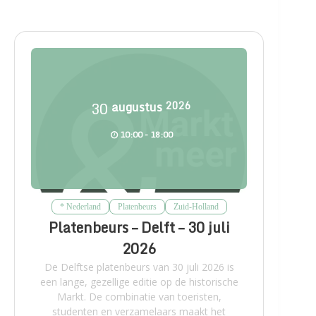
30
augustus
2026
10:00 - 18:00
* Nederland
Platenbeurs
Zuid-Holland
Platenbeurs – Delft – 30 juli
2026
De Delftse platenbeurs van 30 juli 2026 is
een lange, gezellige editie op de historische
Markt. De combinatie van toeristen,
studenten en verzamelaars maakt het