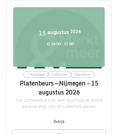
15
augustus
2026
10:00 - 17:00
* Nederland
Gelderland
Platenbeurs
Platenbeurs – Nijmegen – 15
augustus 2026
Een zomereditie met veel doorloop en breed
aanbod vinyl, cd’s en collectors pieces.
Bekijk