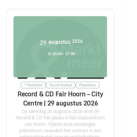
29
augustus
2026
10:00 - 17:00
* Nederland
Noord-Holland
Platenbeurs
Record & CD Fair Hoorn – City
Centre | 29 augustus 2026
Op zaterdag 29 augustus 2026 vindt de
Record & CD Fair plaats in het stadscentrum
van Hoorn. Tijdens deze eendaagse
platenbeurs verandert het centrum in een
ontmoetingsplek voor muziekliefhebbers,