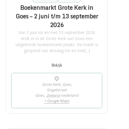
Boekenmarkt Grote Kerk in
Goes – 2 juni t/m 13 september
2026
Van 2 juni tot en met 13 september 2026
vindt er in de Grote Kerk van Goes een
uitgebreide boekenmarkt plaats. De markt is
geopend van dinsdag tot en met[...]
Bekijk
Grote Kerk, Goes,
Singelstraat
Goes
,
Zeeland
nederland
+ Google Maps