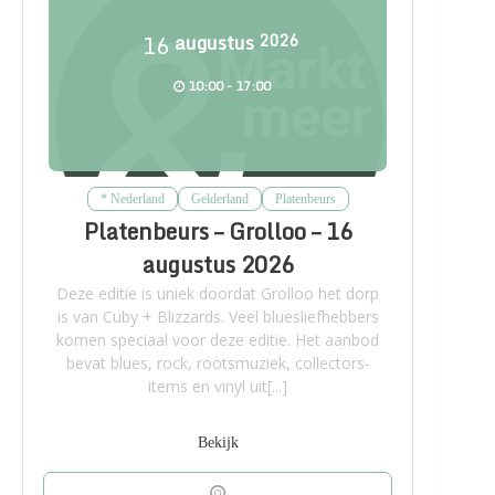
16
augustus
2026
10:00 - 17:00
* Nederland
Gelderland
Platenbeurs
Platenbeurs – Grolloo – 16
augustus 2026
Deze editie is uniek doordat Grolloo het dorp
is van Cuby + Blizzards. Veel bluesliefhebbers
komen speciaal voor deze editie. Het aanbod
bevat blues, rock, rootsmuziek, collectors-
items en vinyl uit[...]
Bekijk