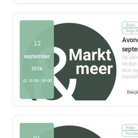
Belgie
Belgie 
Avond
12
sept
september
Op zate
Heultje
2026
deze op
tweedeha
13:30 - 19:00
Bekij
Belgie
Kerstma