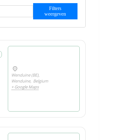
Filters
weergeven
Wenduine (BE),
Wenduine
,
Belgium
+ Google Maps