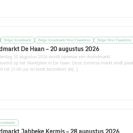
k
Belgie Avondmarkt
Belgie Avondmarkt West-Vlaanderen
Belgie West-Vlaanderen
dmarkt De Haan – 20 augustus 2026
erdag 20 augustus 2026 wordt opnieuw een Avondmarkt
iseerd op het Marktplein in De Haan. Deze zomerse markt vindt plaa
0 tot 21.00 uur en biedt bezoekers de[...]
k
Avondmarkt
dmarkt Jabbeke Kermis – 28 augustus 2026