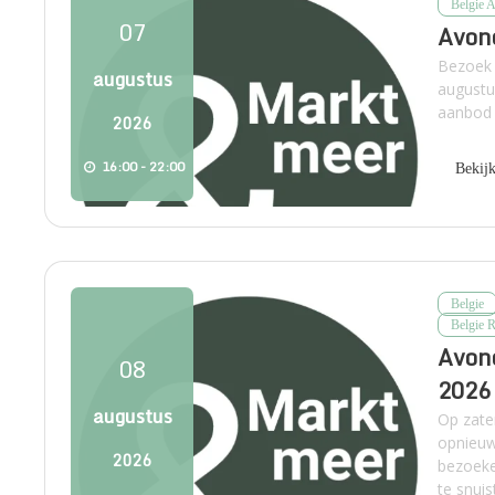
Belgie 
07
Avond
Bezoek 
augustus
augustu
aanbod 
2026
16:00 - 22:00
Bekij
Belgie
Belgie 
Avond
08
2026
augustus
Op zate
opnieuw
2026
bezoeke
te snuis