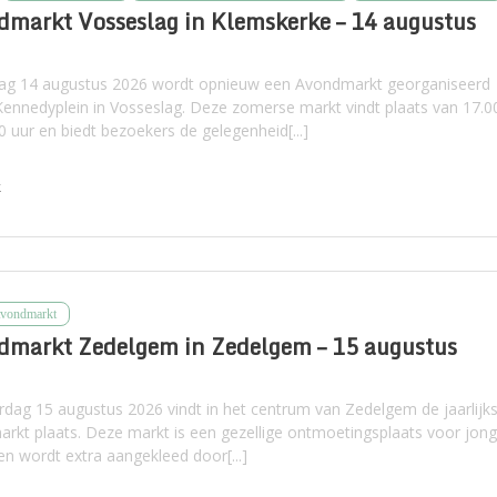
markt Vosseslag in Klemskerke – 14 augustus
dag 14 augustus 2026 wordt opnieuw een Avondmarkt georganiseerd
Kennedyplein in Vosseslag. Deze zomerse markt vindt plaats van 17.0
0 uur en biedt bezoekers de gelegenheid[...]
k
Avondmarkt
dmarkt Zedelgem in Zedelgem – 15 augustus
rdag 15 augustus 2026 vindt in het centrum van Zedelgem de jaarlijk
rkt plaats. Deze markt is een gezellige ontmoetingsplaats voor jon
en wordt extra aangekleed door[...]