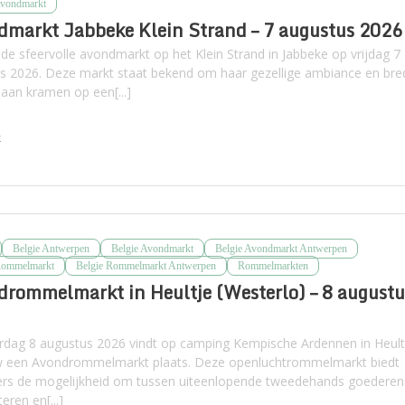
Avondmarkt
markt Jabbeke Klein Strand – 7 augustus 2026
de sfeervolle avondmarkt op het Klein Strand in Jabbeke op vrijdag 7
s 2026. Deze markt staat bekend om haar gezellige ambiance en bre
aan kramen op een[...]
k
Belgie Antwerpen
Belgie Avondmarkt
Belgie Avondmarkt Antwerpen
Rommelmarkt
Belgie Rommelmarkt Antwerpen
Rommelmarkten
rommelmarkt in Heultje (Westerlo) – 8 augustu
rdag 8 augustus 2026 vindt op camping Kempische Ardennen in Heult
 een Avondrommelmarkt plaats. Deze openluchtrommelmarkt biedt
rs de mogelijkheid om tussen uiteenlopende tweedehands goederen
teren en[...]