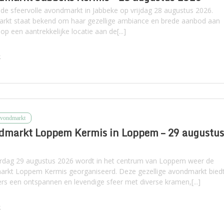
de sfeervolle avondmarkt in Jabbeke op vrijdag 28 augustus 2026.
rkt staat bekend om haar gezellige ambiance en brede aanbod aan
p een aantrekkelijke locatie aan de[...]
k
Avondmarkt
dmarkt Loppem Kermis in Loppem – 29 augustu
rdag 29 augustus 2026 wordt in het centrum van Loppem weer de
rkt Loppem Kermis georganiseerd. Deze gezellige avondmarkt bied
rs een ontspannen en levendige sfeer met diverse kramen,[...]
k