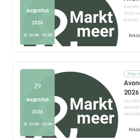
Bezoek 
augustus
Deze ma
kramen o
2026
16:00 - 22:00
Bekij
Belgie 
Avon
29
2026
augustus
Op zate
Avondma
2026
bezoeke
17:00 - 23:00
Bekij