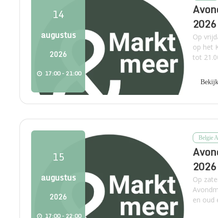
Avond
14
2026
augustus
Op vrij
op het 
2026
tot 21.0
17:00 - 21:00
Bekij
Belgie 
Avon
15
2026
augustus
Op zate
Avondma
2026
en oud 
17:00 - 22:00