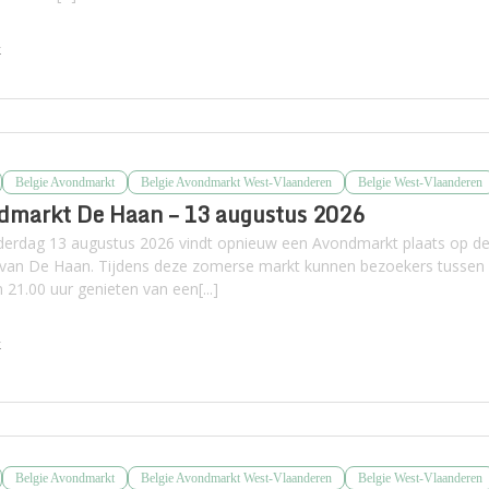
k
Belgie Avondmarkt
Belgie Avondmarkt West-Vlaanderen
Belgie West-Vlaanderen
dmarkt De Haan – 13 augustus 2026
erdag 13 augustus 2026 vindt opnieuw een Avondmarkt plaats op d
 van De Haan. Tijdens deze zomerse markt kunnen bezoekers tussen
 21.00 uur genieten van een[...]
k
Belgie Avondmarkt
Belgie Avondmarkt West-Vlaanderen
Belgie West-Vlaanderen