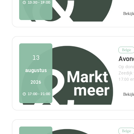
13:30 - 19:00
Bekij
Belgie
13
Avon
Op dond
augustus
Zeedijk
17.00 en
2026
17:00 - 21:00
Bekij
Belgie