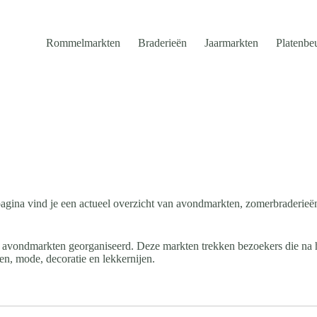
Rommelmarkten
Braderieën
Jaarmarkten
Platenbe
gina vind je een actueel overzicht van avondmarkten, zomerbraderieën
 avondmarkten georganiseerd. Deze markten trekken bezoekers die na he
n, mode, decoratie en lekkernijen.