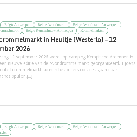
Belgie Antwerpen
Belgie Avondmarkt
Belgie Avondmarkt Antwerpen
Rommelmarkt
Belgie Rommelmarkt Antwerpen
Rommelmarkten
rommelmarkt in Heultje (Westerlo) – 12
ember 2026
rdag 12 september 2026 wordt op camping Kempische Ardennen in
 een nieuwe editie van de Avondrommelmarkt georganiseerd. Tijdens
enluchtrommelmarkt kunnen bezoekers op zoek gaan naar
nds spullen,[...]
k
Belgie Antwerpen
Belgie Avondmarkt
Belgie Avondmarkt Antwerpen
rkten