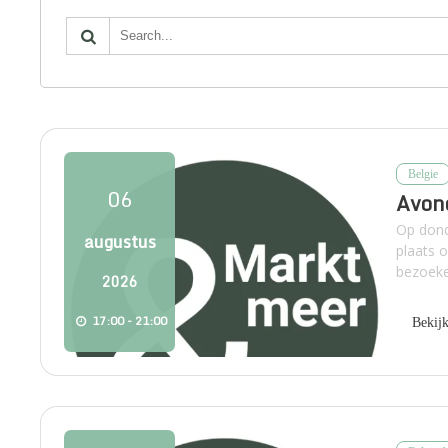
Belgie
06
Avon
Op dond
augustus
plaats 
bezoeker
2026
17:00 - 21:00
Bekij