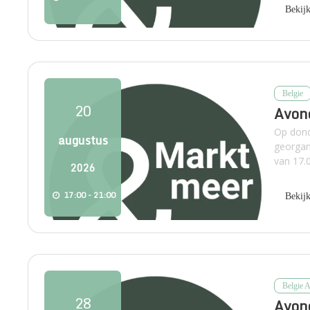
Bekij
Belgie
20
Avon
Op dond
augustus
georgan
van 17.0
2026
17:00 - 21:00
Bekij
Belgie 
28
Avon