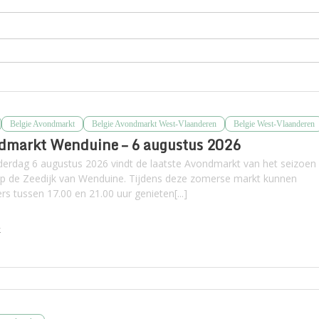
Belgie Avondmarkt
Belgie Avondmarkt West-Vlaanderen
Belgie West-Vlaanderen
dmarkt Wenduine – 6 augustus 2026
erdag 6 augustus 2026 vindt de laatste Avondmarkt van het seizoen
op de Zeedijk van Wenduine. Tijdens deze zomerse markt kunnen
s tussen 17.00 en 21.00 uur genieten[...]
k