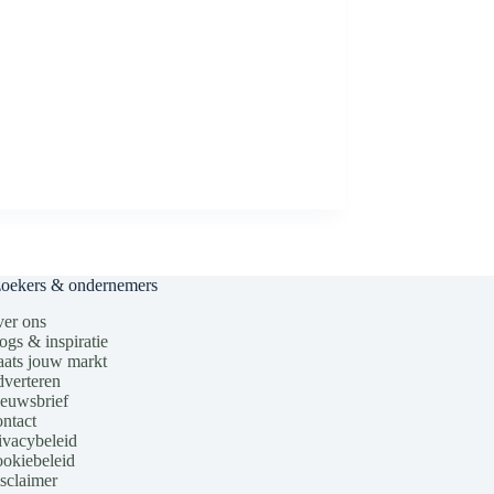
zoekers & ondernemers
er ons
ogs & inspiratie
aats jouw markt
verteren
euwsbrief
ntact
ivacybeleid
okiebeleid
sclaimer