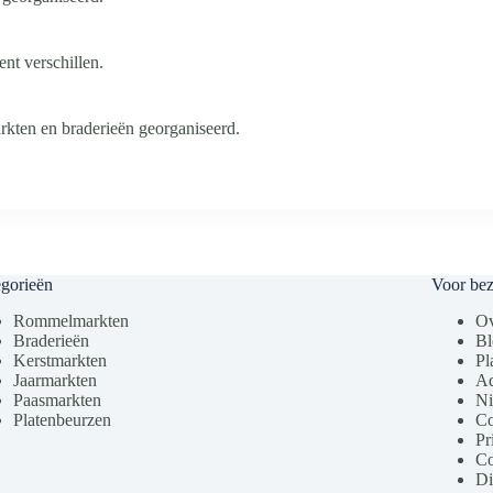
ent verschillen.
rkten en braderieën georganiseerd.
gorieën
Voor be
Rommelmarkten
Ov
Braderieën
Bl
Kerstmarkten
Pl
Jaarmarkten
Ad
Paasmarkten
Ni
Platenbeurzen
Co
Pr
Co
Di