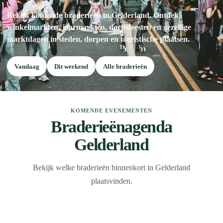
Bekijk komende braderieën in Gelderland. Ontdek
winkelmarkten, jaarmarkten, dorpsfeesten en gezellige
marktdagen in steden, dorpen en toeristische plaatsen.
Vandaag
Dit weekend
Alle braderieën
KOMENDE EVENEMENTEN
Braderieënagenda
Gelderland
Bekijk welke braderieën binnenkort in Gelderland
plaatsvinden.