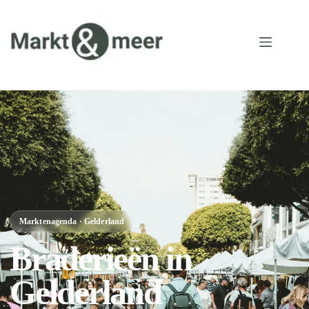
Marktenagenda · Gelderland
Braderieën in
Gelderland