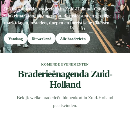
Bekijk komende braderieën in Zuid-Holland. Ontdek
winkelmarkten, jaarmarkten, dorpsfeesten en gezellige
marktdagen in steden, dorpen en toeristische plaatsen.
Vandaag
Dit weekend
Alle braderieën
KOMENDE EVENEMENTEN
Braderieënagenda Zuid-
Holland
Bekijk welke braderieën binnenkort in Zuid-Holland
plaatsvinden.