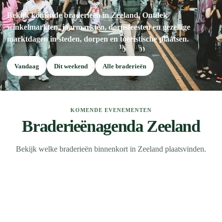
Bekijk komende braderieën in Zeeland. Ontdek
winkelmarkten, jaarmarkten, dorpsfeesten en gezellige
marktdagen in steden, dorpen en toeristische plaatsen.
Vandaag
Dit weekend
Alle braderieën
KOMENDE EVENEMENTEN
Braderieënagenda Zeeland
Bekijk welke braderieën binnenkort in Zeeland plaatsvinden.