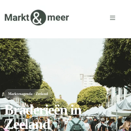
Marktenagenda · Zeeland
Braderieën in
Zeeland