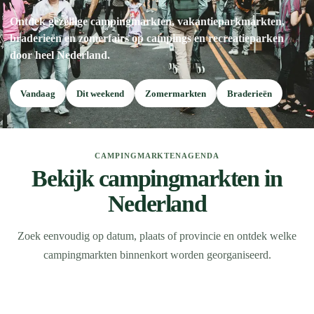
Ontdek gezellige campingmarkten, vakantieparkmarkten,
braderieën en zomerfairs op campings en recreatieparken
door heel Nederland.
Vandaag
Dit weekend
Zomermarkten
Braderieën
CAMPINGMARKTENAGENDA
Bekijk campingmarkten in
Nederland
Zoek eenvoudig op datum, plaats of provincie en ontdek welke
campingmarkten binnenkort worden georganiseerd.