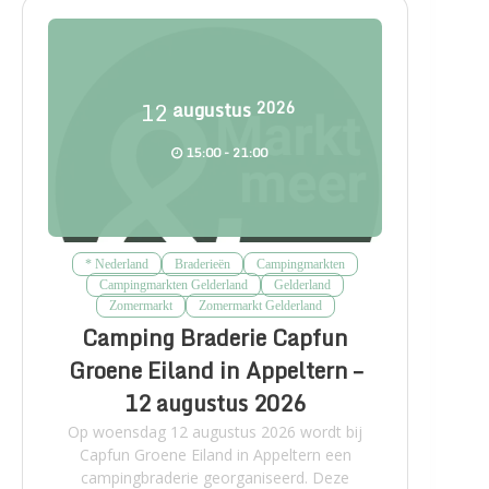
12
augustus
2026
15:00 - 21:00
* Nederland
Braderieën
Campingmarkten
Campingmarkten Gelderland
Gelderland
Zomermarkt
Zomermarkt Gelderland
Camping Braderie Capfun
Groene Eiland in Appeltern –
12 augustus 2026
Op woensdag 12 augustus 2026 wordt bij
Capfun Groene Eiland in Appeltern een
campingbraderie georganiseerd. Deze