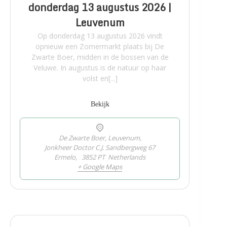
donderdag 13 augustus 2026 |
Leuvenum
Op donderdag 13 augustus 2026 vindt
opnieuw een Zomermarkt plaats bij De
Zwarte Boer, midden in de bossen van de
Veluwe. In augustus is de natuur op haar
volst en[...]
Bekijk
De Zwarte Boer, Leuvenum,
Jonkheer Doctor C.J. Sandbergweg 67
Ermelo
,
3852 PT
Netherlands
+ Google Maps