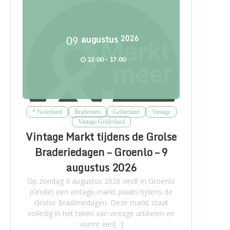
09
augustus
2026
12:00 - 17:00
* Nederland
Braderieën
Gelderland
Vintage
Vintage Gelderland
Vintage Markt tijdens de Grolse
Braderiedagen – Groenlo – 9
augustus 2026
Op zondag 9 augustus 2026 vindt in Groenlo
(Grolle) een vintage markt plaats tijdens de
Grolse Braderiedagen. Deze markt staat
volledig in het teken van vintage artikelen en
vormt een[...]