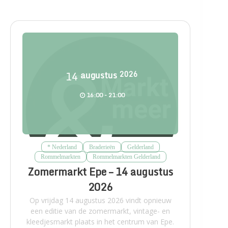
14
augustus
2026
16:00 - 21:00
* Nederland
Braderieën
Gelderland
Rommelmarkten
Rommelmarkten Gelderland
Zomermarkt Epe – 14 augustus
2026
Op vrijdag 14 augustus 2026 vindt opnieuw
een editie van de zomermarkt, vintage- en
kleedjesmarkt plaats in het centrum van Epe.