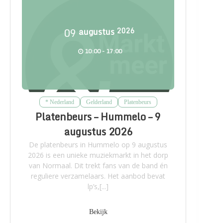
09
augustus
2026
10:00 - 17:00
* Nederland
Gelderland
Platenbeurs
Platenbeurs – Hummelo – 9
augustus 2026
De platenbeurs in Hummelo op 9 augustus
2026 is een unieke muziekmarkt in het dorp
van Normaal. Dit trekt fans van de band én
reguliere verzamelaars. Het aanbod bevat
lp’s,[...]
Bekijk