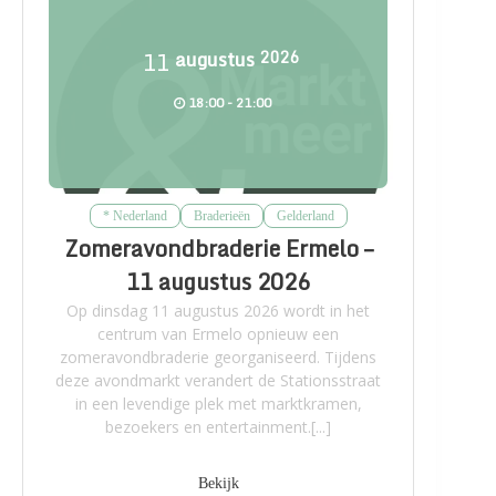
11
augustus
2026
18:00 - 21:00
* Nederland
Braderieën
Gelderland
Zomeravondbraderie Ermelo –
11 augustus 2026
Op dinsdag 11 augustus 2026 wordt in het
centrum van Ermelo opnieuw een
zomeravondbraderie georganiseerd. Tijdens
deze avondmarkt verandert de Stationsstraat
in een levendige plek met marktkramen,
bezoekers en entertainment.[...]
Bekijk