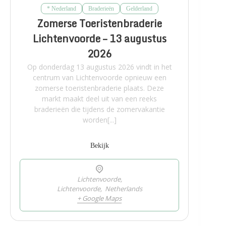
* Nederland
Braderieën
Gelderland
Zomerse Toeristenbraderie
Lichtenvoorde – 13 augustus
2026
Op donderdag 13 augustus 2026 vindt in het
centrum van Lichtenvoorde opnieuw een
zomerse toeristenbraderie plaats. Deze
markt maakt deel uit van een reeks
braderieën die tijdens de zomervakantie
worden[...]
Bekijk
Lichtenvoorde,
Lichtenvoorde
,
Netherlands
+ Google Maps