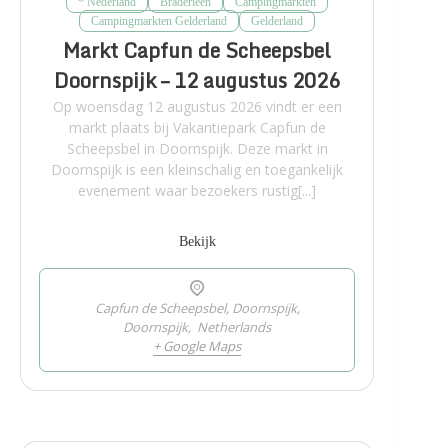
* Nederland
Braderieën
Campingmarkten
Campingmarkten Gelderland
Gelderland
Markt Capfun de Scheepsbel
Doornspijk – 12 augustus 2026
Op woensdag 12 augustus 2026 vindt er een
markt plaats bij Vakantiepark Capfun de
Scheepsbel in Doornspijk. Deze markt in
Doornspijk is een kleinschalig en toegankelijk
evenement waar bezoekers rustig[...]
Bekijk
Capfun de Scheepsbel, Doornspijk,
Doornspijk
,
Netherlands
+ Google Maps