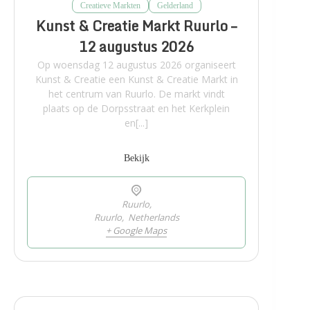
Creatieve Markten
Gelderland
Kunst & Creatie Markt Ruurlo –
12 augustus 2026
Op woensdag 12 augustus 2026 organiseert
Kunst & Creatie een Kunst & Creatie Markt in
het centrum van Ruurlo. De markt vindt
plaats op de Dorpsstraat en het Kerkplein
en[...]
Bekijk
Ruurlo,
Ruurlo
,
Netherlands
+ Google Maps