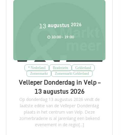
13
augustus
2026
10:00 - 19:00
* Nederland
Braderieën
Gelderland
Zomermarkt
Zomermarkt Gelderland
Velleper Donderdag in Velp –
13 augustus 2026
Op donderdag 13 augustus 2026 vindt de
laatste editie van de Velleper Donderdag
plaats in het centrum van Velp. Deze
zomerbraderie is al jarenlang een bekend
evenement in de regio[...]