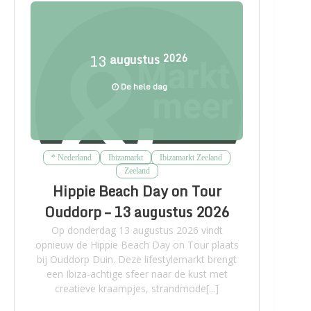
13
augustus
2026
De hele dag
* Nederland
Ibizamarkt
Ibizamarkt Zeeland
Zeeland
Hippie Beach Day on Tour
Ouddorp – 13 augustus 2026
Op donderdag 13 augustus 2026 vindt
opnieuw de Hippie Beach Day on Tour plaats
bij Ouddorp Duin. Deze lifestylemarkt brengt
een Ibiza-achtige sfeer naar de kust met
creatieve kraampjes, strandmode[...]