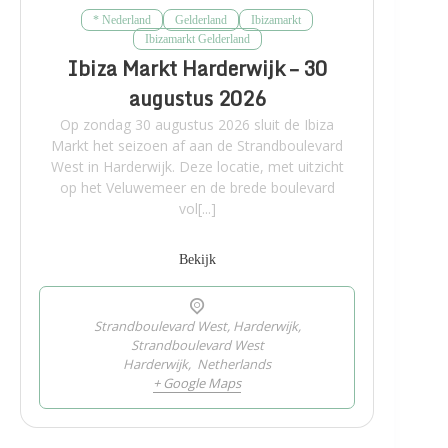
* Nederland
Gelderland
Ibizamarkt
Ibizamarkt Gelderland
Ibiza Markt Harderwijk – 30
augustus 2026
Op zondag 30 augustus 2026 sluit de Ibiza
Markt het seizoen af aan de Strandboulevard
West in Harderwijk. Deze locatie, met uitzicht
op het Veluwemeer en de brede boulevard
vol[...]
Bekijk
Strandboulevard West, Harderwijk,
Strandboulevard West
Harderwijk
,
Netherlands
+ Google Maps