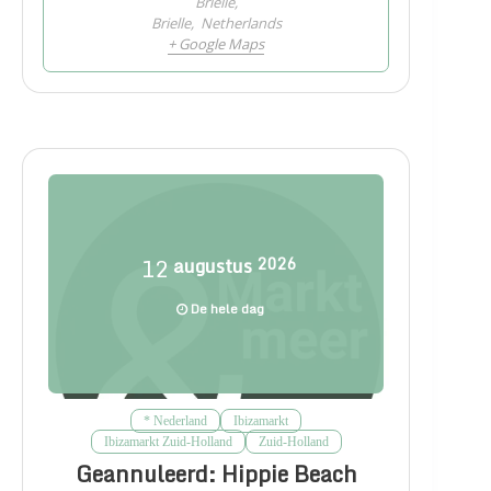
Brielle,
Brielle
,
Netherlands
+ Google Maps
12
augustus
2026
De hele dag
* Nederland
Ibizamarkt
Ibizamarkt Zuid-Holland
Zuid-Holland
Geannuleerd: Hippie Beach