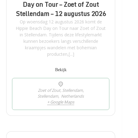
Day on Tour – Zoet of Zout
Stellendam – 12 augustus 2026
Op woensdag 12 augustus 2026 komt de
Hippie Beach Day on Tour naar Zoet of Zout
in Stellendam. Tijdens deze lifestylemarkt
kunnen bezoekers langs verschillende
kraampjes wandelen met bohemian
producten,[...]
Bekijk
Zoet of Zout, Stellendam,
Stellendam
,
Netherlands
+ Google Maps