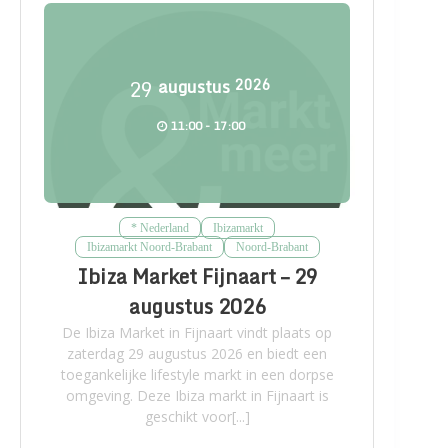
29
augustus
2026
11:00 - 17:00
* Nederland
Ibizamarkt
Ibizamarkt Noord-Brabant
Noord-Brabant
Ibiza Market Fijnaart – 29
augustus 2026
De Ibiza Market in Fijnaart vindt plaats op
zaterdag 29 augustus 2026 en biedt een
toegankelijke lifestyle markt in een dorpse
omgeving. Deze Ibiza markt in Fijnaart is
geschikt voor[...]