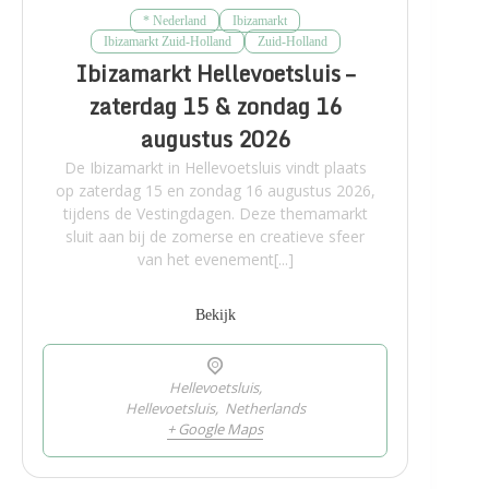
* Nederland
Ibizamarkt
Ibizamarkt Zuid-Holland
Zuid-Holland
Ibizamarkt Hellevoetsluis –
zaterdag 15 & zondag 16
augustus 2026
De Ibizamarkt in Hellevoetsluis vindt plaats
op zaterdag 15 en zondag 16 augustus 2026,
tijdens de Vestingdagen. Deze themamarkt
sluit aan bij de zomerse en creatieve sfeer
van het evenement[...]
Bekijk
Hellevoetsluis,
Hellevoetsluis
,
Netherlands
+ Google Maps