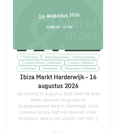
16
augustus
2026
08:00 - 17:00
* Nederland
Belevenismarkten / Lifestylemarkten
Creatieve Markt Gelderland
Creatieve Markten
Gelderland
Ibizamarkt
Ibizamarkt Gelderland
Ibiza Markt Harderwijk – 16
augustus 2026
Op zondag 16 augustus 2026 keert de Ibiza
Markt opnieuw terug naar de
Strandboulevard West in Harderwijk. Deze
zomerse locatie blijft een favoriet onder
bezoekers dankzij het uitzicht over het[...]