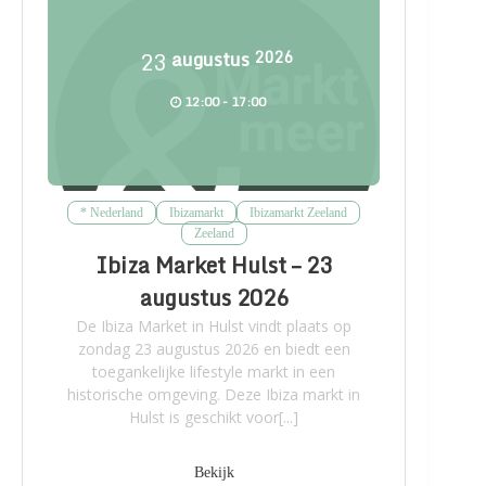
23
augustus
2026
12:00 - 17:00
* Nederland
Ibizamarkt
Ibizamarkt Zeeland
Zeeland
Ibiza Market Hulst – 23
augustus 2026
De Ibiza Market in Hulst vindt plaats op
zondag 23 augustus 2026 en biedt een
toegankelijke lifestyle markt in een
historische omgeving. Deze Ibiza markt in
Hulst is geschikt voor[...]
Bekijk