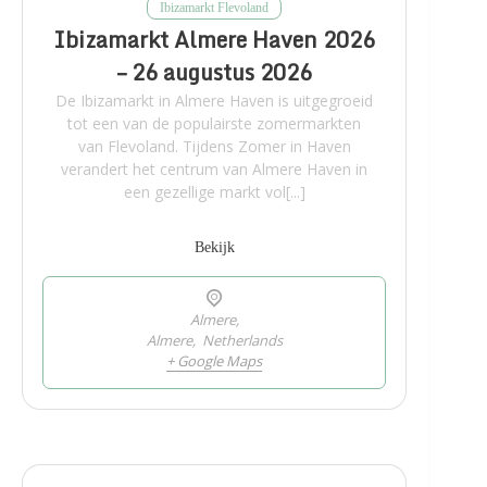
Ibizamarkt Flevoland
Ibizamarkt Almere Haven 2026
– 26 augustus 2026
De Ibizamarkt in Almere Haven is uitgegroeid
tot een van de populairste zomermarkten
van Flevoland. Tijdens Zomer in Haven
verandert het centrum van Almere Haven in
een gezellige markt vol[...]
Bekijk
Almere,
Almere
,
Netherlands
+ Google Maps