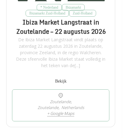
* Nederland
Ibizamarkt
Ibizamarkt Zuid-Holland
Zuid-Holland
Ibiza Market Langstraat in
Zoutelande – 22 augustus 2026
De Ibiza Market Langstraat vindt plaats op
zaterdag 22 augustus 2026 in Zoutelande,
provincie Zeeland, in de regio Walcheren.
Deze sfeervolle Ibiza Market staat volledig in
het teken van de[...]
Bekijk
Zoutelande,
Zoutelande
,
Netherlands
+ Google Maps