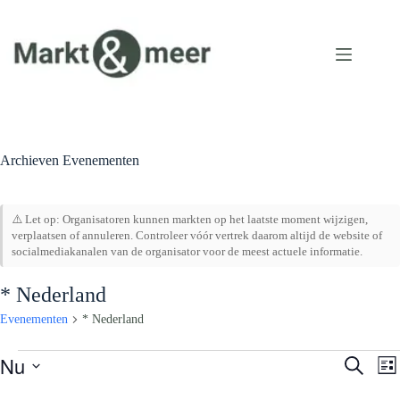
Ga
naar
de
inhoud
Archieven
Evenementen
⚠️ Let op: Organisatoren kunnen markten op het laatste moment wijzigen,
verplaatsen of annuleren. Controleer vóór vertrek daarom altijd de website of
socialmediakanalen van de organisator voor de meest actuele informatie.
* Nederland
Evenementen
* Nederland
Evenementen
Nu
E
E
Z
L
v
v
o
S
i
e
e
e