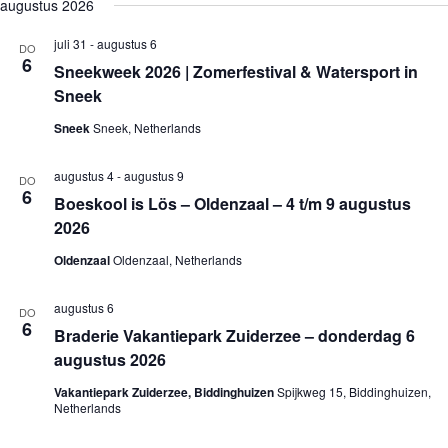
e
augustus 2026
j
n
n
k
l
s
e
e
e
e
t
juli 31
-
augustus 6
m
m
DO
n
c
6
e
e
Sneekweek 2026 | Zomerfestival & Watersport in
t
n
n
e
Sneek
t
t
e
e
w
r
Sneek
Sneek, Netherlands
n
e
e
Z
e
e
o
r
n
augustus 4
-
augustus 9
DO
e
g
d
6
Boeskool is Lös – Oldenzaal – 4 t/m 9 augustus
a
k
a
t
2026
e
v
u
n
e
m
Oldenzaal
Oldenzaal, Netherlands
e
n
.
n
n
w
a
augustus 6
DO
e
v
6
Braderie Vakantiepark Zuiderzee – donderdag 6
e
i
r
g
augustus 2026
g
a
e
t
Vakantiepark Zuiderzee, Biddinghuizen
Spijkweg 15, Biddinghuizen,
v
i
Netherlands
e
e
n