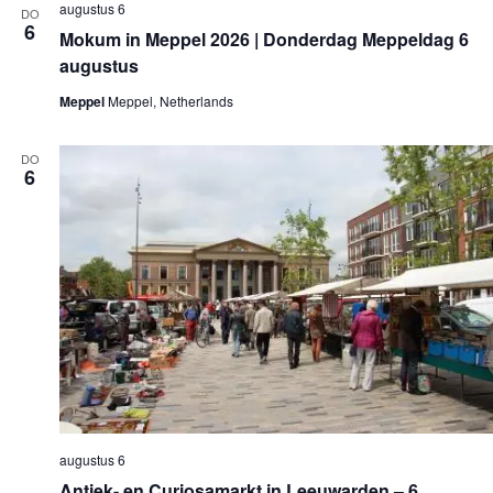
augustus 6
n
DO
6
a
Mokum in Meppel 2026 | Donderdag Meppeldag 6
v
augustus
i
g
Meppel
Meppel, Netherlands
a
t
i
DO
e
6
augustus 6
Antiek- en Curiosamarkt in Leeuwarden – 6