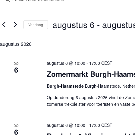
u
e
l
n
e
e
e
m
augustus 6
 - 
augustu
n
Vandaag
e
k
n
e
S
t
y
e
e
w
augustus 2026
l
n
o
e
Z
r
c
o
d
t
i
augustus 6 @ 10:00
-
17:00
CEST
e
DO
e
6
n
k
e
Zomermarkt Burgh-Haams
.
e
r
Z
e
n
o
e
e
Burgh-Haamstede
Burgh-Haamstede, Nether
e
n
n
k
d
w
Op donderdag 6 augustus 2026 vindt de Zome
v
a
e
o
zomerse trekpleister voor toeristen en vaste
t
e
o
u
r
r
m
g
E
.
e
v
augustus 6 @ 10:00
-
17:00
CEST
DO
v
e
6
e
n