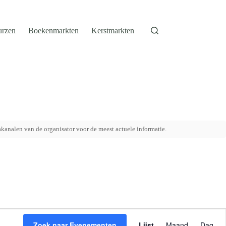
urzen
Boekenmarkten
Kerstmarkten
akanalen van de organisator voor de meest actuele informatie.
E
v
Zoek naar Evenementen
Lijst
Maand
Dag