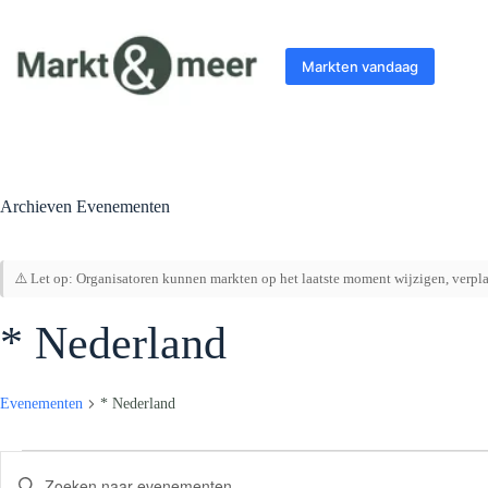
Ga
naar
de
Markten vandaag
inhoud
Archieven
Evenementen
⚠️ Let op: Organisatoren kunnen markten op het laatste moment wijzigen, verplaa
* Nederland
Evenementen
* Nederland
Evenementen
E
V
v