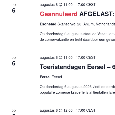
augustus 6 @ 11:00
-
17:00
CEST
DO
6
Geannuleerd
AFGELAST: 
Esonstad
Skanserwei 28, Anjum, Netherland
Op donderdag 6 augustus staat de Vakantiema
de zomervakantie en trekt daardoor een gevar
augustus 6 @ 11:00
-
17:00
CEST
DO
6
Toeristendagen Eersel – 
Eersel
Eersel
Op donderdag 6 augustus 2026 vindt de derde 
populaire zomerse braderie is al tientallen jar
augustus 6 @ 12:00
-
17:00
CEST
DO