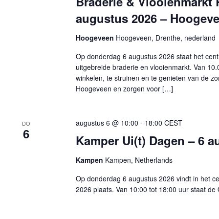
Braderie & Vlooienmarkt
n
e
augustus 2026 – Hoogev
n
m
a
e
n
v
Hoogeveen
Hoogeveen, Drenthe, nederland
t
i
e
g
Op donderdag 6 augustus 2026 staat het cen
n
a
m
uitgebreide braderie en vlooienmarkt. Van 10.
t
e
i
winkelen, te struinen en te genieten van de 
t
e
Hoogeveen en zorgen voor […]
k
e
y
w
augustus 6 @ 10:00
-
18:00
CEST
o
DO
6
r
Kamper Ui(t) Dagen – 6 
d
.
Kampen
Kampen, Netherlands
Op donderdag 6 augustus 2026 vindt in het c
2026 plaats. Van 10:00 tot 18:00 uur staat de