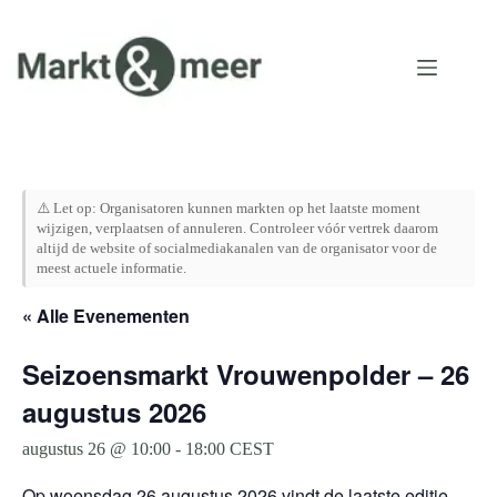
Ga
naar
de
inhoud
⚠️ Let op: Organisatoren kunnen markten op het laatste moment
wijzigen, verplaatsen of annuleren. Controleer vóór vertrek daarom
altijd de website of socialmediakanalen van de organisator voor de
meest actuele informatie.
« Alle Evenementen
Seizoensmarkt Vrouwenpolder – 26
augustus 2026
augustus 26 @ 10:00
-
18:00
CEST
Op woensdag 26 augustus 2026 vindt de laatste editie