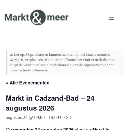
Ga
naar
de
inhoud
⚠️ Let op: Organisatoren kunnen markten op het laatste moment
wijzigen, verplaatsen of annuleren. Controleer vóór vertrek daarom
altijd de website of socialmediakanalen van de organisator voor de
meest actuele informatie.
« Alle Evenementen
Markt in Cadzand-Bad – 24
augustus 2026
augustus 24 @ 09:00
-
19:00
CEST
Op
maandag 24 augustus 2026
vindt de
Markt in