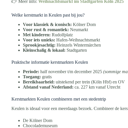
👉 Meer info:
Weihnachtsmarkt im Stadtgarten Köln 2025
Welke kerstmarkt in Keulen past bij jou?
Voor klassiek & iconisch:
Kölner Dom
Voor rust & romantiek:
Neumarkt
Met kinderen:
Rudolfplatz
Voor iets unieks:
Hafen-Weihnachtsmarkt
Sprookjesachtig:
Heinzels Wintermärchen
Kleinschalig & lokaal:
Stadtgarten
Praktische informatie kerstmarkten Keulen
Periode:
half november t/m december 2025
(sommige mark
Toegang:
gratis
Bereikbaarheid:
uitstekend per trein (Köln Hbf) en OV
Afstand vanaf Nederland:
ca. 227 km vanaf Utrecht
Kerstmarkten Keulen combineren met een stedentrip
Keulen is ideaal voor een meerdaags bezoek. Combineer de kers
De Kölner Dom
Chocolademuseum