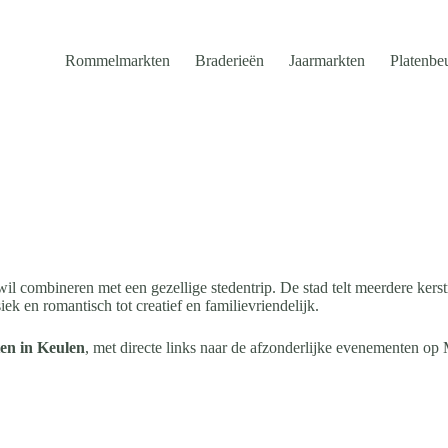
Rommelmarkten
Braderieën
Jaarmarkten
Platenbe
wil combineren met een gezellige stedentrip. De stad telt meerdere kers
ek en romantisch tot creatief en familievriendelijk.
en in Keulen
, met directe links naar de afzonderlijke evenementen o