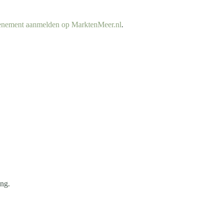
enement aanmelden op MarktenMeer.nl
.
ing.