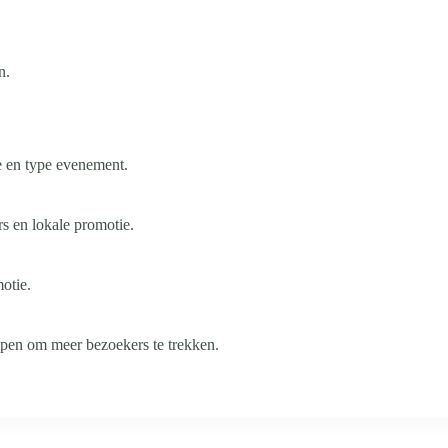
n.
e en type evenement.
s en lokale promotie.
otie.
lpen om meer bezoekers te trekken.