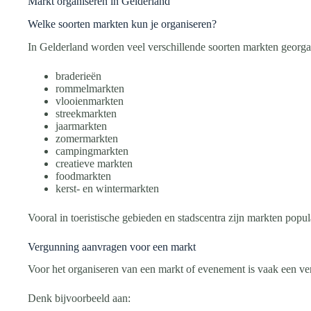
Markt organiseren in Gelderland
Welke soorten markten kun je organiseren?
In Gelderland worden veel verschillende soorten markten georga
braderieën
rommelmarkten
vlooienmarkten
streekmarkten
jaarmarkten
zomermarkten
campingmarkten
creatieve markten
foodmarkten
kerst- en wintermarkten
Vooral in toeristische gebieden en stadscentra zijn markten popula
Vergunning aanvragen voor een markt
Voor het organiseren van een markt of evenement is vaak een ver
Denk bijvoorbeeld aan: