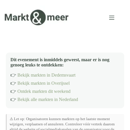
Ga
naar
de
inhoud
Dit evenement is inmiddels geweest, maar er is nog
genoeg leuks te ontdekken:
👉
Bekijk markten in Dedemsvaart
👉
Bekijk markten in Overijssel
👉
Ontdek markten dit weekend
👉
Bekijk alle markten in Nederland
⚠️ Let op: Organisatoren kunnen markten op het laatste moment
wijzigen, verplaatsen of annuleren. Controleer vóór vertrek daarom
altijd de website of socialmediakanalen van de organisator voor de