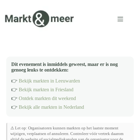
Ga
naar
de
inhoud
Dit evenement is inmiddels geweest, maar er is nog
genoeg leuks te ontdekken:
👉
Bekijk markten in Leeuwarden
👉
Bekijk markten in Friesland
👉
Ontdek markten dit weekend
👉
Bekijk alle markten in Nederland
⚠️ Let op: Organisatoren kunnen markten op het laatste moment
wijzigen, verplaatsen of annuleren. Controleer vóór vertrek daarom
altijd de website of socialmediakanalen van de organisator voor de