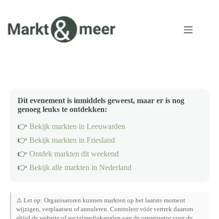
Ga
naar
de
inhoud
Dit evenement is inmiddels geweest, maar er is nog
genoeg leuks te ontdekken:
👉
Bekijk markten in Leeuwarden
👉
Bekijk markten in Friesland
👉
Ontdek markten dit weekend
👉
Bekijk alle markten in Nederland
⚠️ Let op: Organisatoren kunnen markten op het laatste moment
wijzigen, verplaatsen of annuleren. Controleer vóór vertrek daarom
altijd de website of socialmediakanalen van de organisator voor de