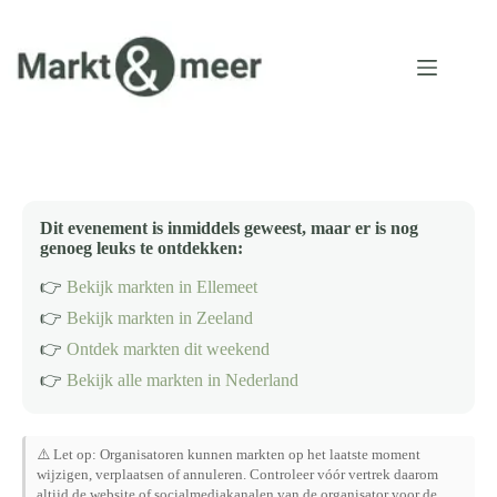
Ga
naar
de
inhoud
Dit evenement is inmiddels geweest, maar er is nog
genoeg leuks te ontdekken:
👉
Bekijk markten in Ellemeet
👉
Bekijk markten in Zeeland
👉
Ontdek markten dit weekend
👉
Bekijk alle markten in Nederland
⚠️ Let op: Organisatoren kunnen markten op het laatste moment
wijzigen, verplaatsen of annuleren. Controleer vóór vertrek daarom
altijd de website of socialmediakanalen van de organisator voor de