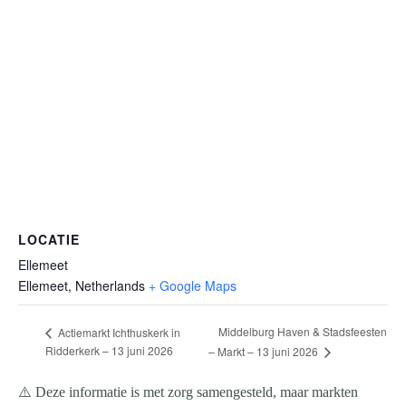
LOCATIE
Ellemeet
Ellemeet
,
Netherlands
+ Google Maps
Middelburg Haven & Stadsfeesten
Actiemarkt Ichthuskerk in
Ridderkerk – 13 juni 2026
– Markt – 13 juni 2026
⚠️ Deze informatie is met zorg samengesteld, maar markten