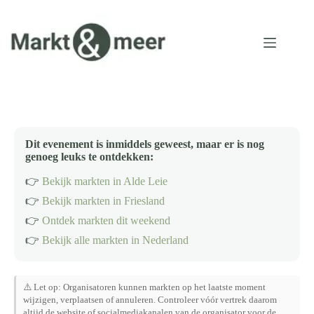
Ga
naar
de
inhoud
Dit evenement is inmiddels geweest, maar er is nog
genoeg leuks te ontdekken:
👉
Bekijk markten in Alde Leie
👉
Bekijk markten in Friesland
👉
Ontdek markten dit weekend
👉
Bekijk alle markten in Nederland
⚠️ Let op: Organisatoren kunnen markten op het laatste moment
wijzigen, verplaatsen of annuleren. Controleer vóór vertrek daarom
altijd de website of socialmediakanalen van de organisator voor de