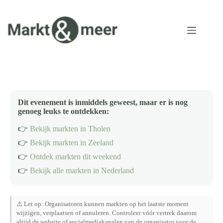
Ga
naar
de
inhoud
Dit evenement is inmiddels geweest, maar er is nog
genoeg leuks te ontdekken:
👉
Bekijk markten in Tholen
👉
Bekijk markten in Zeeland
👉
Ontdek markten dit weekend
👉
Bekijk alle markten in Nederland
⚠️ Let op: Organisatoren kunnen markten op het laatste moment
wijzigen, verplaatsen of annuleren. Controleer vóór vertrek daarom
altijd de website of socialmediakanalen van de organisator voor de