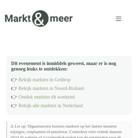
Ga
naar
de
inhoud
Dit evenement is inmiddels geweest, maar er is nog
genoeg leuks te ontdekken:
👉
Bekijk markten in Geldrop
👉
Bekijk markten in Noord-Brabant
👉
Ontdek markten dit weekend
👉
Bekijk alle markten in Nederland
⚠️ Let op: Organisatoren kunnen markten op het laatste moment
wijzigen, verplaatsen of annuleren. Controleer vóór vertrek daarom
altijd de website of socialmediakanalen van de organisator voor de