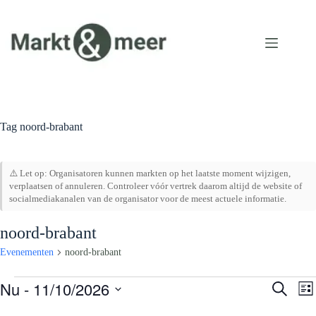
Ga
naar
de
inhoud
Tag
noord-brabant
⚠️ Let op: Organisatoren kunnen markten op het laatste moment wijzigen,
verplaatsen of annuleren. Controleer vóór vertrek daarom altijd de website of
socialmediakanalen van de organisator voor de meest actuele informatie.
noord-brabant
Evenementen
noord-brabant
Evenementen
Nu
 - 
11/10/2026
E
E
Z
L
v
v
o
S
i
e
e
e