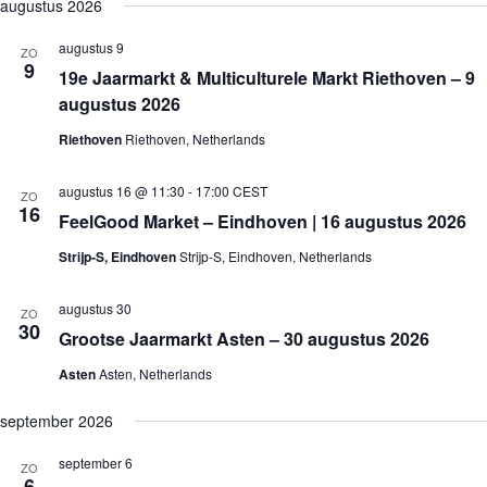
e
augustus 2026
j
n
n
k
l
s
e
e
e
e
t
augustus 9
m
m
ZO
n
c
9
e
e
19e Jaarmarkt & Multiculturele Markt Riethoven – 9
t
n
n
e
augustus 2026
t
t
e
e
w
r
Riethoven
Riethoven, Netherlands
n
e
e
Z
e
e
o
r
n
augustus 16 @ 11:30
-
17:00
CEST
ZO
e
g
d
16
FeelGood Market – Eindhoven | 16 augustus 2026
a
k
a
t
e
v
Strijp-S, Eindhoven
Strijp-S, Eindhoven, Netherlands
u
n
e
m
e
n
.
n
n
augustus 30
ZO
w
a
30
Grootse Jaarmarkt Asten – 30 augustus 2026
e
v
e
i
Asten
Asten, Netherlands
r
g
g
a
september 2026
e
t
v
i
e
e
september 6
ZO
n
6