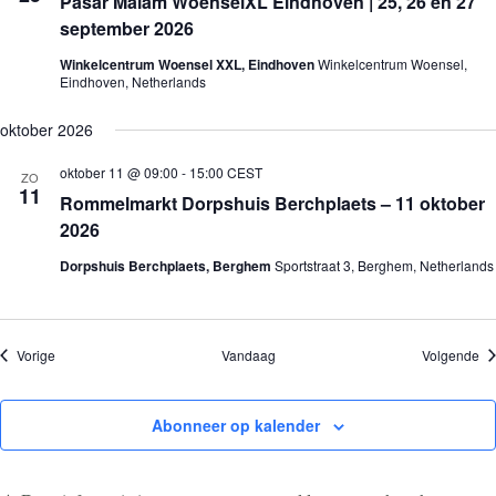
Pasar Malam WoenselXL Eindhoven | 25, 26 en 27
september 2026
Winkelcentrum Woensel XXL, Eindhoven
Winkelcentrum Woensel,
Eindhoven, Netherlands
oktober 2026
oktober 11 @ 09:00
-
15:00
CEST
ZO
11
Rommelmarkt Dorpshuis Berchplaets – 11 oktober
2026
Dorpshuis Berchplaets, Berghem
Sportstraat 3, Berghem, Netherlands
Evenementen
Ev
Vorige
Vandaag
Volgende
Abonneer op kalender