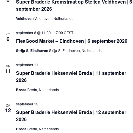
Super Braderie Kromstraat op Stelten Veldhoven | 6
n
september 2026
a
v
Veldhoven
Veldhoven, Netherlands
i
g
a
september 6 @ 11:30
-
17:00
CEST
ZO
t
6
FleaGood Market – Eindhoven | 6 september 2026
i
e
Strijp-S, Eindhoven
Strijp-S, Eindhoven, Netherlands
september 11
VR
11
Super Braderie Heksenwiel Breda | 11 september
2026
Breda
Breda, Netherlands
september 12
ZA
12
Super Braderie Heksenwiel Breda | 12 september
2026
Breda
Breda, Netherlands