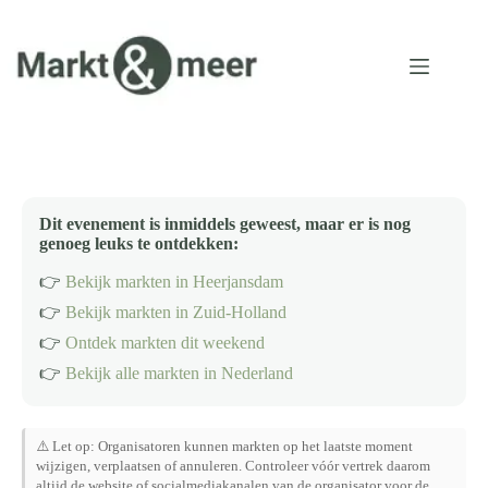
Ga
naar
de
inhoud
Dit evenement is inmiddels geweest, maar er is nog
genoeg leuks te ontdekken:
👉
Bekijk markten in Heerjansdam
👉
Bekijk markten in Zuid-Holland
👉
Ontdek markten dit weekend
👉
Bekijk alle markten in Nederland
⚠️ Let op: Organisatoren kunnen markten op het laatste moment
wijzigen, verplaatsen of annuleren. Controleer vóór vertrek daarom
altijd de website of socialmediakanalen van de organisator voor de