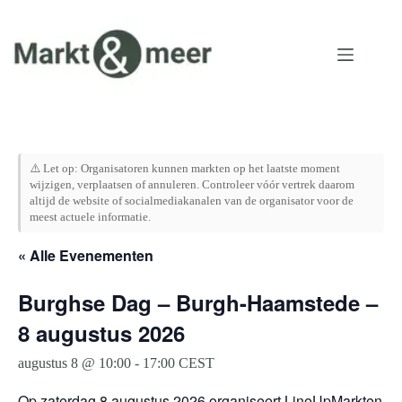
Ga
naar
de
inhoud
⚠️ Let op: Organisatoren kunnen markten op het laatste moment
wijzigen, verplaatsen of annuleren. Controleer vóór vertrek daarom
altijd de website of socialmediakanalen van de organisator voor de
meest actuele informatie.
« Alle Evenementen
Burghse Dag – Burgh-Haamstede –
8 augustus 2026
augustus 8 @ 10:00
-
17:00
CEST
Op zaterdag 8 augustus 2026 organiseert LineUpMarkten