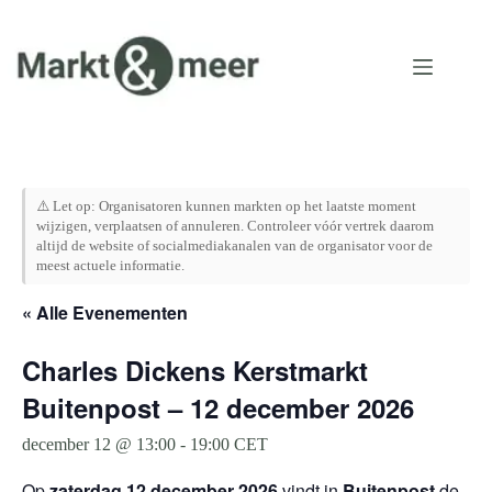
Ga
naar
de
inhoud
⚠️ Let op: Organisatoren kunnen markten op het laatste moment
wijzigen, verplaatsen of annuleren. Controleer vóór vertrek daarom
altijd de website of socialmediakanalen van de organisator voor de
meest actuele informatie.
« Alle Evenementen
Charles Dickens Kerstmarkt
Buitenpost – 12 december 2026
december 12 @ 13:00
-
19:00
CET
Op
zaterdag 12 december 2026
vindt in
Buitenpost
de