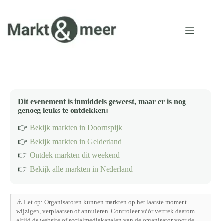
Ga
naar
de
inhoud
Dit evenement is inmiddels geweest, maar er is nog
genoeg leuks te ontdekken:
👉
Bekijk markten in Doornspijk
👉
Bekijk markten in Gelderland
👉
Ontdek markten dit weekend
👉
Bekijk alle markten in Nederland
⚠️ Let op: Organisatoren kunnen markten op het laatste moment
wijzigen, verplaatsen of annuleren. Controleer vóór vertrek daarom
altijd de website of socialmediakanalen van de organisator voor de