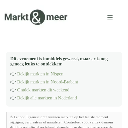
Ga
naar
de
inhoud
Dit evenement is inmiddels geweest, maar er is nog
genoeg leuks te ontdekken:
👉
Bekijk markten in Nispen
👉
Bekijk markten in Noord-Brabant
👉
Ontdek markten dit weekend
👉
Bekijk alle markten in Nederland
⚠️ Let op: Organisatoren kunnen markten op het laatste moment
wijzigen, verplaatsen of annuleren. Controleer vóór vertrek daarom
altijd de website of socialmediakanalen van de organisator voor de