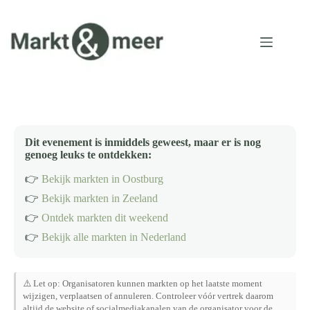
Ga
naar
de
inhoud
Dit evenement is inmiddels geweest, maar er is nog
genoeg leuks te ontdekken:
👉
Bekijk markten in Oostburg
👉
Bekijk markten in Zeeland
👉
Ontdek markten dit weekend
👉
Bekijk alle markten in Nederland
⚠️ Let op: Organisatoren kunnen markten op het laatste moment
wijzigen, verplaatsen of annuleren. Controleer vóór vertrek daarom
altijd de website of socialmediakanalen van de organisator voor de