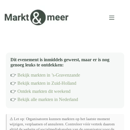
Ga
naar
de
inhoud
Dit evenement is inmiddels geweest, maar er is nog
genoeg leuks te ontdekken:
👉
Bekijk markten in ’s-Gravenzande
👉
Bekijk markten in Zuid-Holland
👉
Ontdek markten dit weekend
👉
Bekijk alle markten in Nederland
⚠️ Let op: Organisatoren kunnen markten op het laatste moment
wijzigen, verplaatsen of annuleren. Controleer vóór vertrek daarom
altijd de website of socialmediakanalen van de organisator voor de