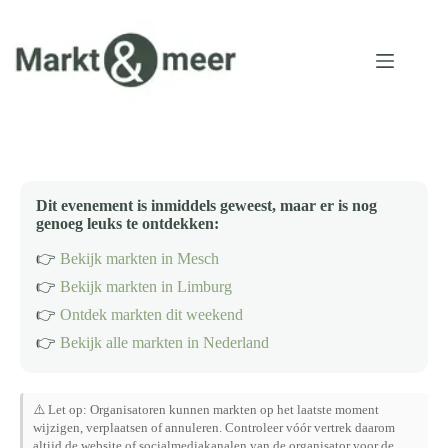
Ga
naar
de
inhoud
Dit evenement is inmiddels geweest, maar er is nog
genoeg leuks te ontdekken:
👉
Bekijk markten in Mesch
👉
Bekijk markten in Limburg
👉
Ontdek markten dit weekend
👉
Bekijk alle markten in Nederland
⚠️ Let op: Organisatoren kunnen markten op het laatste moment
wijzigen, verplaatsen of annuleren. Controleer vóór vertrek daarom
altijd de website of socialmediakanalen van de organisator voor de