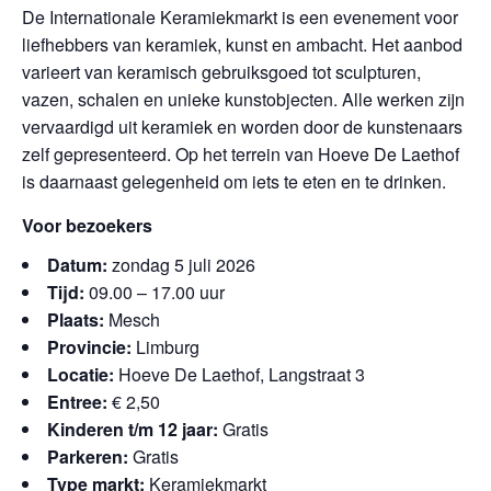
De Internationale Keramiekmarkt is een evenement voor
liefhebbers van keramiek, kunst en ambacht. Het aanbod
varieert van keramisch gebruiksgoed tot sculpturen,
vazen, schalen en unieke kunstobjecten. Alle werken zijn
vervaardigd uit keramiek en worden door de kunstenaars
zelf gepresenteerd. Op het terrein van Hoeve De Laethof
is daarnaast gelegenheid om iets te eten en te drinken.
Voor bezoekers
Datum:
zondag 5 juli 2026
Tijd:
09.00 – 17.00 uur
Plaats:
Mesch
Provincie:
Limburg
Locatie:
Hoeve De Laethof, Langstraat 3
Entree:
€ 2,50
Kinderen t/m 12 jaar:
Gratis
Parkeren:
Gratis
Type markt:
Keramiekmarkt