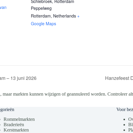
Schiebroek, Rotterdam
 van
Peppelweg
Rotterdam
,
Netherlands
+
Google Maps
am – 13 juni 2026
Hanzefeest D
, maar markten kunnen wijzigen of geannuleerd worden. Controleer altij
gorieën
Voor be
Rommelmarkten
Ov
Braderieën
Bl
Kerstmarkten
Pl