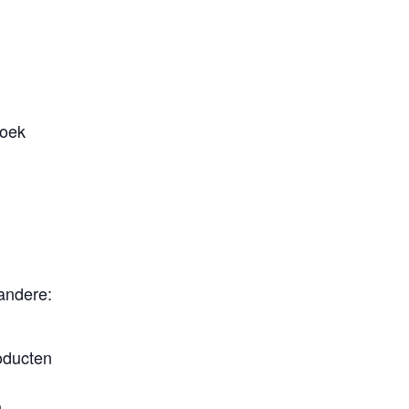
roek
 andere:
oducten
n