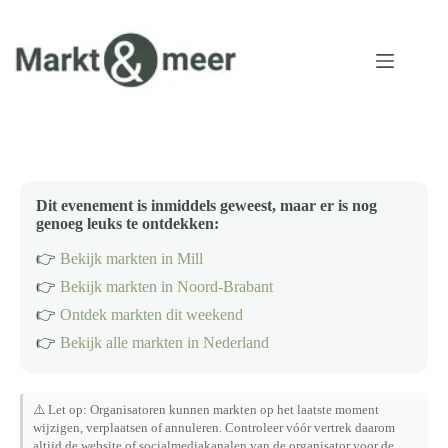
Ga
naar
de
inhoud
Dit evenement is inmiddels geweest, maar er is nog
genoeg leuks te ontdekken:
👉
Bekijk markten in Mill
👉
Bekijk markten in Noord-Brabant
👉
Ontdek markten dit weekend
👉
Bekijk alle markten in Nederland
⚠️ Let op: Organisatoren kunnen markten op het laatste moment
wijzigen, verplaatsen of annuleren. Controleer vóór vertrek daarom
altijd de website of socialmediakanalen van de organisator voor de