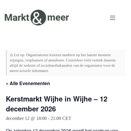
Ga
naar
de
inhoud
⚠️ Let op: Organisatoren kunnen markten op het laatste moment
wijzigen, verplaatsen of annuleren. Controleer vóór vertrek daarom
altijd de website of socialmediakanalen van de organisator voor de
meest actuele informatie.
« Alle Evenementen
Kerstmarkt Wijhe in Wijhe – 12
december 2026
december 12 @ 18:00
-
21:00
CET
Op zaterdag 12 december 2026 wordt het centrum van