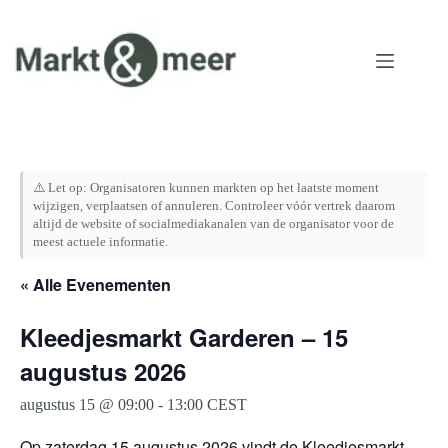
Ga
naar
de
inhoud
⚠️ Let op: Organisatoren kunnen markten op het laatste moment
wijzigen, verplaatsen of annuleren. Controleer vóór vertrek daarom
altijd de website of socialmediakanalen van de organisator voor de
meest actuele informatie.
« Alle Evenementen
Kleedjesmarkt Garderen – 15
augustus 2026
augustus 15 @ 09:00
-
13:00
CEST
Op zaterdag 15 augustus 2026 vindt de Kleedjesmarkt