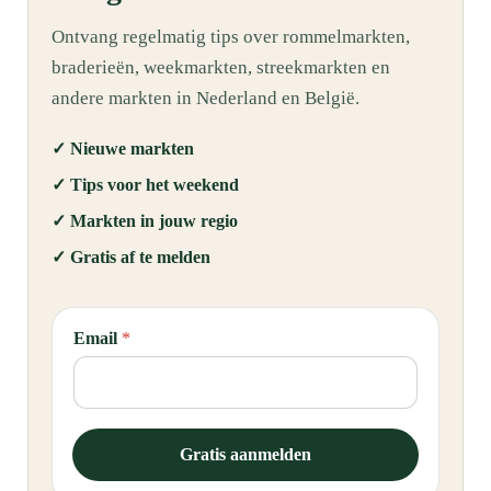
Ontvang regelmatig tips over rommelmarkten,
braderieën, weekmarkten, streekmarkten en
andere markten in Nederland en België.
✓ Nieuwe markten
✓ Tips voor het weekend
✓ Markten in jouw regio
✓ Gratis af te melden
E
Email
*
m
a
i
l
*
Gratis aanmelden
E
m