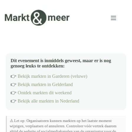
Ga
naar
de
inhoud
Dit evenement is inmiddels geweest, maar er is nog
genoeg leuks te ontdekken:
👉
Bekijk markten in Garderen (veluwe)
👉
Bekijk markten in Gelderland
👉
Ontdek markten dit weekend
👉
Bekijk alle markten in Nederland
⚠️ Let op: Organisatoren kunnen markten op het laatste moment
wijzigen, verplaatsen of annuleren. Controleer vóór vertrek daarom
altijd de website of socialmediakanalen van de organisator voor de