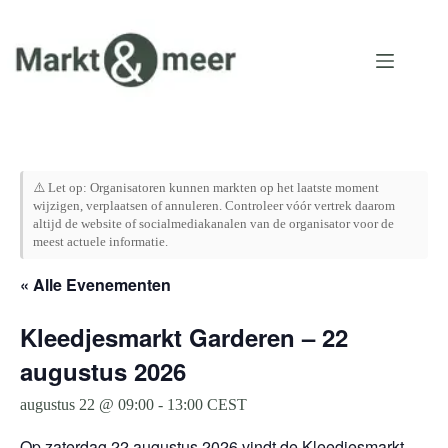
Ga
naar
de
inhoud
⚠️ Let op: Organisatoren kunnen markten op het laatste moment
wijzigen, verplaatsen of annuleren. Controleer vóór vertrek daarom
altijd de website of socialmediakanalen van de organisator voor de
meest actuele informatie.
« Alle Evenementen
Kleedjesmarkt Garderen – 22
augustus 2026
augustus 22 @ 09:00
-
13:00
CEST
Op zaterdag 22 augustus 2026 vindt de Kleedjesmarkt