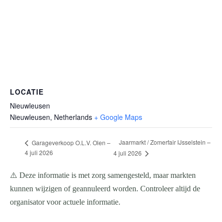
LOCATIE
Nieuwleusen
Nieuwleusen
,
Netherlands
+ Google Maps
Jaarmarkt / Zomerfair IJsselstein –
Garageverkoop O.L.V. Olen –
4 juli 2026
4 juli 2026
⚠️ Deze informatie is met zorg samengesteld, maar markten
kunnen wijzigen of geannuleerd worden. Controleer altijd de
organisator voor actuele informatie.