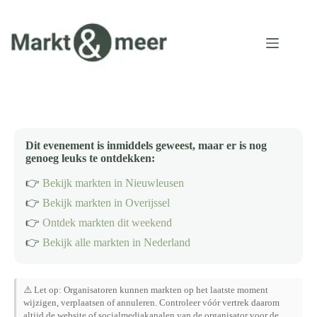
Ga
naar
de
inhoud
Dit evenement is inmiddels geweest, maar er is nog
genoeg leuks te ontdekken:
👉
Bekijk markten in Nieuwleusen
👉
Bekijk markten in Overijssel
👉
Ontdek markten dit weekend
👉
Bekijk alle markten in Nederland
⚠️ Let op: Organisatoren kunnen markten op het laatste moment
wijzigen, verplaatsen of annuleren. Controleer vóór vertrek daarom
altijd de website of socialmediakanalen van de organisator voor de