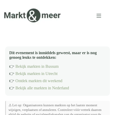
Ga
naar
de
inhoud
Dit evenement is inmiddels geweest, maar er is nog
genoeg leuks te ontdekken:
👉
Bekijk markten in Bussum
👉
Bekijk markten in Utrecht
👉
Ontdek markten dit weekend
👉
Bekijk alle markten in Nederland
⚠️ Let op: Organisatoren kunnen markten op het laatste moment
wijzigen, verplaatsen of annuleren. Controleer vóór vertrek daarom
altijd de website of socialmediakanalen van de organisator voor de