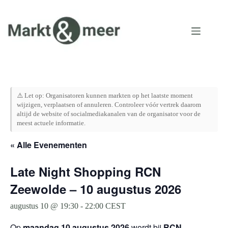
Ga
naar
de
inhoud
⚠️ Let op: Organisatoren kunnen markten op het laatste moment
wijzigen, verplaatsen of annuleren. Controleer vóór vertrek daarom
altijd de website of socialmediakanalen van de organisator voor de
meest actuele informatie.
« Alle Evenementen
Late Night Shopping RCN
Zeewolde – 10 augustus 2026
augustus 10 @ 19:30
-
22:00
CEST
Op
maandag 10 augustus 2026
wordt bij
RCN