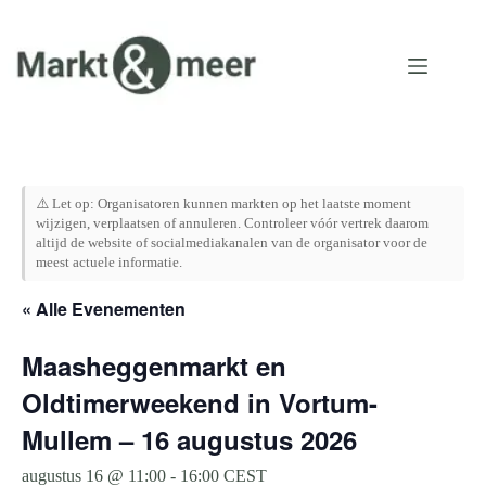
Ga
naar
de
inhoud
⚠️ Let op: Organisatoren kunnen markten op het laatste moment
wijzigen, verplaatsen of annuleren. Controleer vóór vertrek daarom
altijd de website of socialmediakanalen van de organisator voor de
meest actuele informatie.
« Alle Evenementen
Maasheggenmarkt en
Oldtimerweekend in Vortum-
Mullem – 16 augustus 2026
augustus 16 @ 11:00
-
16:00
CEST