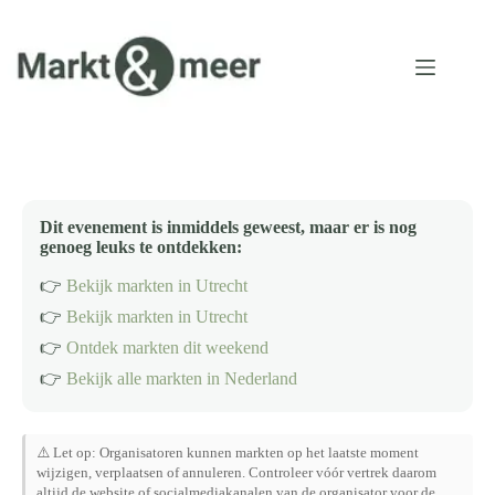
Ga
naar
de
inhoud
Dit evenement is inmiddels geweest, maar er is nog
genoeg leuks te ontdekken:
👉
Bekijk markten in Utrecht
👉
Bekijk markten in Utrecht
👉
Ontdek markten dit weekend
👉
Bekijk alle markten in Nederland
⚠️ Let op: Organisatoren kunnen markten op het laatste moment
wijzigen, verplaatsen of annuleren. Controleer vóór vertrek daarom
altijd de website of socialmediakanalen van de organisator voor de