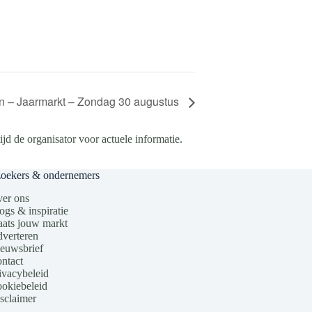
n – Jaarmarkt – Zondag 30 augustus
d de organisator voor actuele informatie.
zoekers & ondernemers
er ons
ogs & inspiratie
aats jouw markt
verteren
euwsbrief
ntact
ivacybeleid
okiebeleid
sclaimer