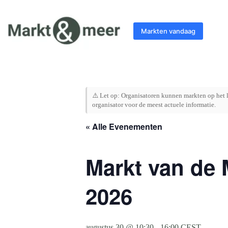
Ga
naar
de
Markten vandaag
inhoud
⚠️ Let op: Organisatoren kunnen markten op het l
organisator voor de meest actuele informatie.
« Alle Evenementen
Markt van de 
2026
augustus 30 @ 10:30
-
16:00
CEST