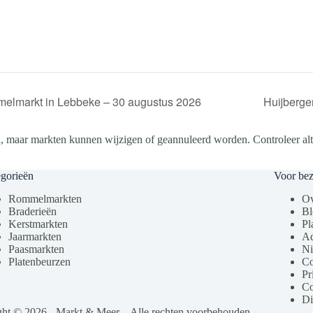
elmarkt in Lebbeke – 30 augustus 2026
Huijberge
, maar markten kunnen wijzigen of geannuleerd worden. Controleer altij
gorieën
Voor be
Rommelmarkten
Ov
Braderieën
Bl
Kerstmarkten
Pl
Jaarmarkten
Ad
Paasmarkten
Ni
Platenbeurzen
Co
Pr
Co
Di
ht © 2026 - Markt & Meer – Alle rechten voorbehouden.