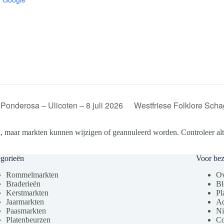
Ponderosa – Ulicoten – 8 juli 2026
Westfriese Folklore Scha
, maar markten kunnen wijzigen of geannuleerd worden. Controleer altij
gorieën
Voor be
Rommelmarkten
Ov
Braderieën
Bl
Kerstmarkten
Pl
Jaarmarkten
Ad
Paasmarkten
Ni
Platenbeurzen
Co