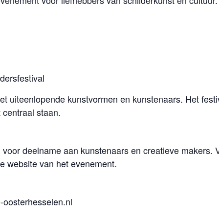
venement voor liefhebbers van schilderkunst en cultuur.
dersfestival
uiteenlopende kunstvormen en kunstenaars. Het festiva
 centraal staan.
n voor deelname aan kunstenaars en creatieve makers. 
 de website van het evenement.
-oosterhesselen.nl