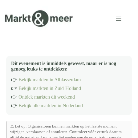
Ga
naar
de
inhoud
Dit evenement is inmiddels geweest, maar er is nog
genoeg leuks te ontdekken:
👉
Bekijk markten in Alblasserdam
👉
Bekijk markten in Zuid-Holland
👉
Ontdek markten dit weekend
👉
Bekijk alle markten in Nederland
⚠️ Let op: Organisatoren kunnen markten op het laatste moment
wijzigen, verplaatsen of annuleren. Controleer vóór vertrek daarom
altijd de website of socialmediakanalen van de organisator voor de