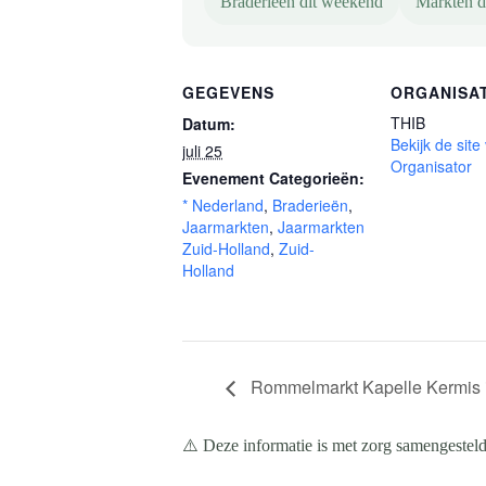
Braderieën dit weekend
Markten d
GEGEVENS
ORGANISA
THIB
Datum:
Bekijk de site
juli 25
Organisator
Evenement Categorieën:
* Nederland
,
Braderieën
,
Jaarmarkten
,
Jaarmarkten
Zuid-Holland
,
Zuid-
Holland
Rommelmarkt Kapelle Kermis in 
⚠️ Deze informatie is met zorg samengesteld